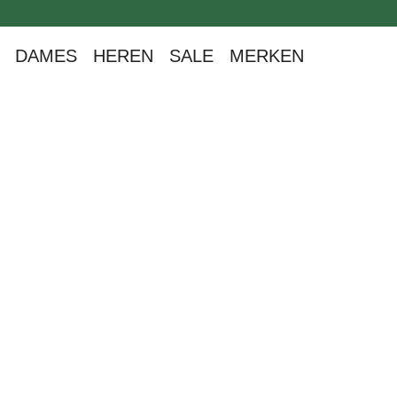
oekopdracht
Ga naar de hoofdnavigatie
DAMES
HEREN
SALE
MERKEN