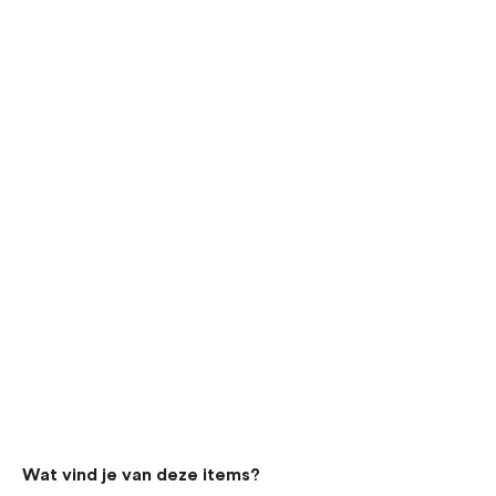
Productgalerij overslaan
Wat vind je van deze items?