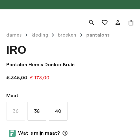
dames
kleding
broeken
pantalons
IRO
Pantalon Hemis Donker Bruin
€ 345,00
€ 173,00
Selecteer
Maat
36
38
40
(Deze optie is momenteel niet beschikbaar.)