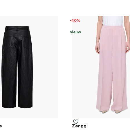
-40%
nieuw
e
Zenggi