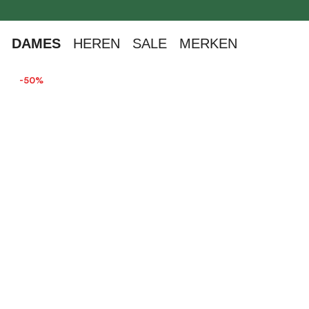
oekopdracht
Ga naar de hoofdnavigatie
DAMES
HEREN
SALE
MERKEN
-50%