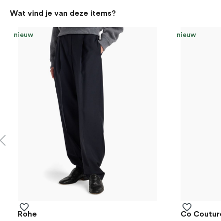
Productgalerij overslaan
Wat vind je van deze items?
nieuw
nieuw
Rohe
Co Coutur