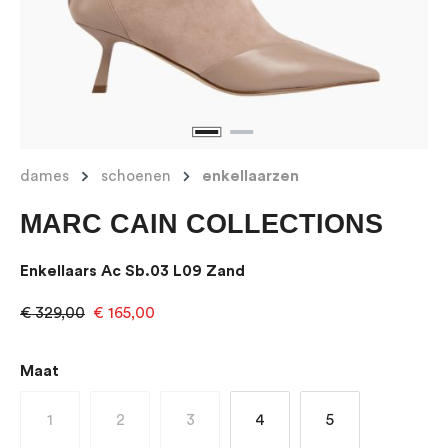
dames
schoenen
enkellaarzen
MARC CAIN COLLECTIONS
Enkellaars Ac Sb.03 L09 Zand
€ 329,00
€ 165,00
Selecteer
Maat
1
2
3
4
5
(Deze optie is momenteel niet beschikbaar.)
(Deze optie is momenteel niet beschikbaar.)
(Deze optie is momenteel niet beschikbaar