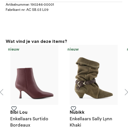
Artikelnummer:
190246-00001
Fabrikant nr:
AC SB.03 L09
Productgalerij overslaan
Wat vind je van deze items?
nieuw
nieuw
Bibi Lou
Nubikk
Enkellaars Surtido
Enkellaars Sally Lynn
Bordeaux
Khaki