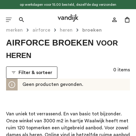
op werkdagen voor 15.00 besteld, dezelfde dag verzonden
hoofdinhoud
merken
airforce
heren
broeken
AIRFORCE BROEKEN
VOOR
HEREN
0 items
Filter & sorteer
Geen producten gevonden.
Van uniek tot verrassend. En van basic tot bijzonder.
Onze winkel van 3000 m2 in hartje Waalwijk heeft met
ruim 120 topmerken een uitgebreid aanbod. Voor zowel
dames als heren. Online vind je hetzelfde ruime aanbod